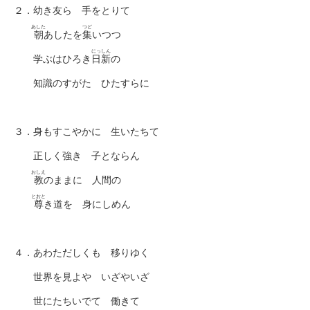
２．幼き友ら 手をとりて
あした
つど
朝
あしたを
集
いつつ
にっしん
学ぶはひろき
日新
の
知識のすがた ひたすらに
３．身もすこやかに 生いたちて
正しく強き 子とならん
おしえ
教
のままに 人間の
とおと
尊
き道を 身にしめん
４．あわただしくも 移りゆく
世界を見よや いざやいざ
世にたちいでて 働きて