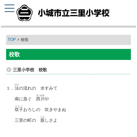
TOP
> 校歌
校歌
三里小学校 校歌
のり
１．
法
の流れの 水すみて
さいがわ
南に急ぐ
西川
や
ふたご
双子
おろしの 吹きやまぬ
した
三里の町の
親
しさよ